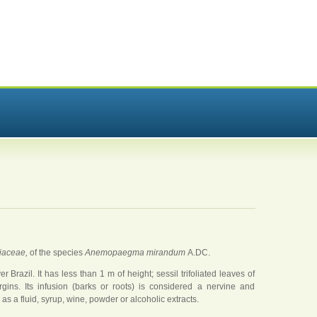
iaceae,
of the species
Anemopaegma mirandum
A.DC.
r Brazil. It has less than 1 m of height; sessil trifoliated leaves of
gins. Its infusion (barks or roots) is considered a nervine and
 as a fluid, syrup, wine, powder or alcoholic extracts.