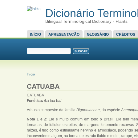
Dicionário Terminol
Bilingual Terminological Dictionary - Plants
MENU PRINCIPAL
INÍCIO
APRESENTAÇÃO
GLOSSÁRIO
CRÉDITOS
FORMULÁRIO DE BUSCA
Buscar
VOCÊ ESTÁ AQUI
Início
CATUABA
CATUABA
Fonética:
/ka.tʊa.ba/
Arbusto campestre da família
Bignoniaceae,
da espécie
Anemopa
Nota 1 e 2
: Ele é muito comum em todo o Brasil. Ele tem meno
ternadas, de folíolos estreitos, de margens fortemente recurvas.
raízes, é tido como estimulante nervino e afrodisíaco, podendo
inconveniente algum, na forma de estrato fluido e mole, xarope, vin