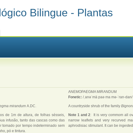
ógico Bilingue - Plantas
ANEMOPAEGMA MIRANDUM
Fonetic:
/ˌanəˈmä paə ma mə-ˈran-dan/
egma mirandum
A.DC.
A countryside shrub of the family
Bignon
s de 1m de altura, de folhas sésseis,
Note 1 and 2
: It is very commom all ove
 Sua infusão, tanto das cascas como das
narrow leaflets and very recurved mar
 ser tomado por tempo indeterminado sem
aphrodisiac stimulant. It can be ingested
ho, pó e tintura.