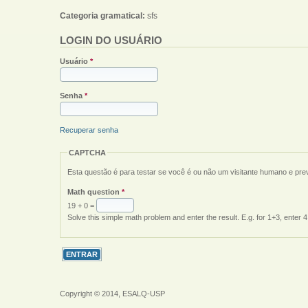
Categoria gramatical:
sfs
LOGIN DO USUÁRIO
Usuário
*
Senha
*
Recuperar senha
CAPTCHA
Esta questão é para testar se você é ou não um visitante humano e pr
Math question
*
19 + 0 =
Solve this simple math problem and enter the result. E.g. for 1+3, enter 4
Copyright © 2014, ESALQ-USP