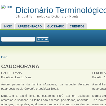
Dicionário Terminológico
Bilingual Terminological Dictionary - Plants
MENU PRINCIPAL
INÍCIO
APRESENTAÇÃO
GLOSSÁRIO
CRÉDITOS
FORMULÁRIO DE BUSCA
Buscar
VOCÊ ESTÁ AQUI
Início
CAUCHORANA
CAUCHORANA
PEREBEA
Fonética:
/kaw.ʃʊ.ɾˈə.nə/
Fonetic:
/
Árvore pequena da família
Moraceae,
da espécie
Perebea
A small tre
guianensis
Aubl. (
Olmedia grandiflora
Trec.).
guianensi
Nota 1 e 2
: Ela é típica do estado de Pará. Ela tem estípulas
Note 1 an
amarelas e sedosas. As folhas são alternas, pecioladas, obovado-
The leaves
oblongas, compridas, rígido-membranosas. Os frutos são drupas
membranes.