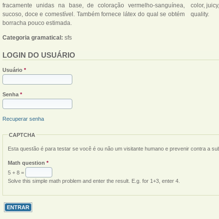
fracamente unidas na base, de coloração vermelho-sanguínea,
color, juic
sucoso, doce e comestível. Também fornece látex do qual se obtém
quality.
borracha pouco estimada.
Categoria gramatical:
sfs
LOGIN DO USUÁRIO
Usuário
*
Senha
*
Recuperar senha
CAPTCHA
Esta questão é para testar se você é ou não um visitante humano e prevenir contra a s
Math question
*
5 + 8 =
Solve this simple math problem and enter the result. E.g. for 1+3, enter 4.