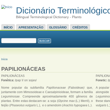
Dicionário Terminológico
Bilingual Terminological Dictionary - Plants
MENU PRINCIPAL
INÍCIO
APRESENTAÇÃO
GLOSSÁRIO
CRÉDITOS
FORMULÁRIO DE BUSCA
Buscar
VOCÊ ESTÁ AQUI
Início
PAPILIONÁCEAS
PAPILIONÁCEAS
PAPILIO
Fonética:
/papˈilˈonˈasjəs/
Fonetic:
/
Nome popular da subfamília
Papilionaceae (Faboideae)
que,
A popular
juntamente com Mimosoideae e Caesalpinioideae, formam a família
alongside
Leguminosae
. Compreende aproximadamente 400 gêneros de
Legumino
plantas. Entre estas destacam-se: a soja (
Glycine max
(L.) Merril), o
these stan
feijão (
Phaseolus vulgaris
L.), e o amendoim (
Arachis hypogaea
L.).
vulgaris
L.