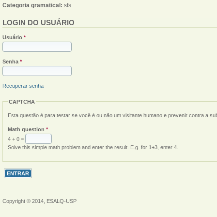
Categoria gramatical:
sfs
LOGIN DO USUÁRIO
Usuário
*
Senha
*
Recuperar senha
CAPTCHA
Esta questão é para testar se você é ou não um visitante humano e prevenir contra a s
Math question
*
4 + 0 =
Solve this simple math problem and enter the result. E.g. for 1+3, enter 4.
Copyright © 2014, ESALQ-USP