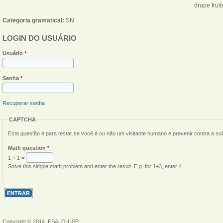
drupe fruit
Categoria gramatical:
SN
LOGIN DO USUÁRIO
Usuário
*
Senha
*
Recuperar senha
CAPTCHA
Esta questão é para testar se você é ou não um visitante humano e prevenir contra a s
Math question
*
1 + 1 =
Solve this simple math problem and enter the result. E.g. for 1+3, enter 4.
Copyright © 2014, ESALQ-USP