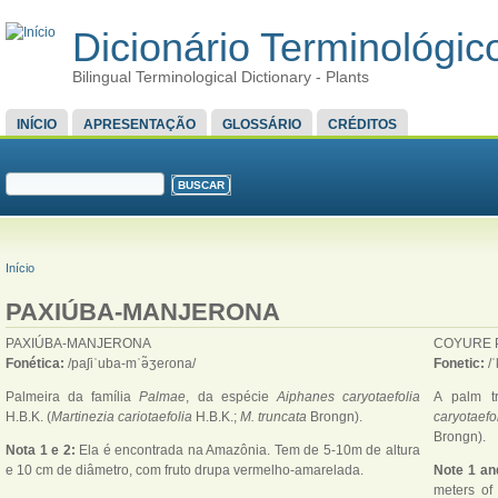
Dicionário Terminológico
Bilingual Terminological Dictionary - Plants
MENU PRINCIPAL
INÍCIO
APRESENTAÇÃO
GLOSSÁRIO
CRÉDITOS
FORMULÁRIO DE BUSCA
Buscar
VOCÊ ESTÁ AQUI
Início
PAXIÚBA-MANJERONA
PAXIÚBA-MANJERONA
COYURE 
Fonética:
/paʃiˈuba-mˈə̃ʒeɾona/
Fonetic:
/
Palmeira da família
Palmae
, da espécie
Aiphanes caryotaefolia
A palm t
H.B.K. (
Martinezia cariotaefolia
H.B.K.;
M. truncata
Brongn).
caryotaefo
Brongn).
Nota 1 e 2:
Ela é encontrada na Amazônia. Tem de 5-10m de altura
e 10 cm de diâmetro, com fruto drupa vermelho-amarelada.
Note 1 an
meters of