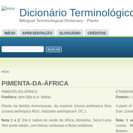
Dicionário Terminológico
Bilingual Terminological Dictionary - Plants
MENU PRINCIPAL
INÍCIO
APRESENTAÇÃO
GLOSSÁRIO
CRÉDITOS
FORMULÁRIO DE BUSCA
Buscar
VOCÊ ESTÁ AQUI
Início
PIMENTA-DA-ÁFRICA
PIMENTA-DA-ÁFRICA
ETHIOPIA
Fonética:
/pimˈẽjtə-dˈa-´afɾikə/
Fonetic:
/
Planta da família
Annonaceae
, da espécie
Unona aethiopica
Dun.
A plant of
(
Uvaria aethiopica
Rich,
Habzelia aethiopica
A. DC.).
Dun. (
Uvar
Nota 1 e 2:
Ela é nativa do oeste da África, Abissínia, Serra Leoa.
Note 1 a
Tem porte médio, com folhas coriáceas e flores solitárias.
Leone. Me
flowers.