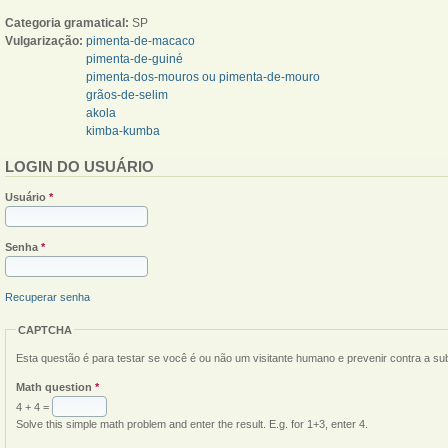
Categoria gramatical:
SP
Vulgarização:
pimenta-de-macaco
pimenta-de-guiné
pimenta-dos-mouros ou pimenta-de-mouro
grãos-de-selim
akola
kimba-kumba
LOGIN DO USUÁRIO
Usuário
*
Senha
*
Recuperar senha
CAPTCHA
Esta questão é para testar se você é ou não um visitante humano e prevenir contra a s
Math question
*
4 + 4 =
Solve this simple math problem and enter the result. E.g. for 1+3, enter 4.