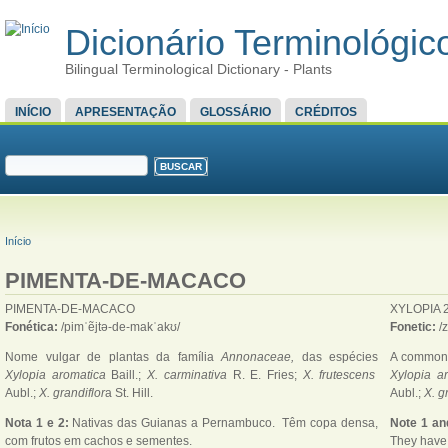
Dicionário Terminológico
Bilingual Terminological Dictionary - Plants
MENU PRINCIPAL
INÍCIO
APRESENTAÇÃO
GLOSSÁRIO
CRÉDITOS
FORMULÁRIO DE BUSCA
Buscar
VOCÊ ESTÁ AQUI
Início
PIMENTA-DE-MACACO
PIMENTA-DE-MACACO
XYLOPIA 
Fonética:
/pimˈẽjtə-de-makˈakʊ/
Fonetic:
/
Nome vulgar de plantas da família
Annonaceae,
das espécies
A common 
Xylopia aromatica
Baill.;
X. carminativa
R. E. Fries;
X. frutescens
Xylopia a
Aubl.;
X. grandiflor
a St. Hill.
Aubl.;
X. g
Nota 1 e 2:
Nativas das Guianas a Pernambuco. Têm copa densa,
Note 1 an
com frutos em cachos e sementes.
They have 