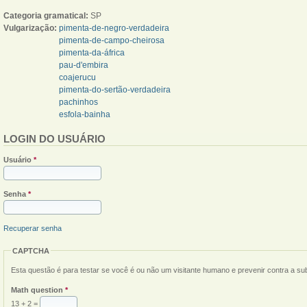
Categoria gramatical:
SP
Vulgarização:
pimenta-de-negro-verdadeira
pimenta-de-campo-cheirosa
pimenta-da-áfrica
pau-d'embira
coajerucu
pimenta-do-sertão-verdadeira
pachinhos
esfola-bainha
LOGIN DO USUÁRIO
Usuário
*
Senha
*
Recuperar senha
CAPTCHA
Esta questão é para testar se você é ou não um visitante humano e prevenir contra a s
Math question
*
13 + 2 =