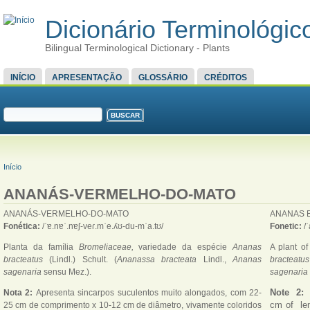
Dicionário Terminológico
Bilingual Terminological Dictionary - Plants
MENU PRINCIPAL
INÍCIO
APRESENTAÇÃO
GLOSSÁRIO
CRÉDITOS
FORMULÁRIO DE BUSCA
Buscar
VOCÊ ESTÁ AQUI
Início
ANANÁS-VERMELHO-DO-MATO
ANANÁS-VERMELHO-DO-MATO
ANANAS 
Fonética:
/ˈɐ.nɐˈ.nɐʃ-veɾ.mˈe.ʎʊ-du-mˈa.tʊ/
Fonetic:
/
Planta da família
Bromeliaceae,
variedade da espécie
Ananas
A plant of
bracteatus
(Lindl.) Schult. (
Ananassa bracteata
Lindl.,
Ananas
bracteat
sagenaria
sensu Mez.).
sagenaria
Note 2:
Nota 2:
Apresenta sincarpos suculentos muito alongados, com 22-
cm of len
25 cm de comprimento x 10-12 cm de diâmetro, vivamente coloridos