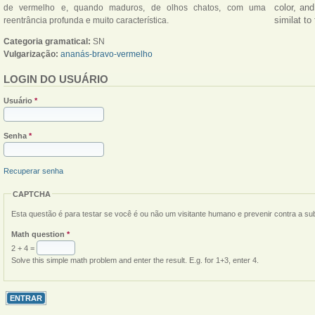
color, an
de vermelho e, quando maduros, de olhos chatos, com uma
similat to
reentrância profunda e muito característica.
Categoria gramatical:
SN
Vulgarização:
ananás-bravo-vermelho
LOGIN DO USUÁRIO
Usuário
*
Senha
*
Recuperar senha
CAPTCHA
Esta questão é para testar se você é ou não um visitante humano e prevenir contra a s
Math question
*
2 + 4 =
Solve this simple math problem and enter the result. E.g. for 1+3, enter 4.