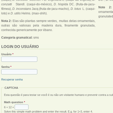
conzatti
Standl. (caqui-do-méxico),
D. hispida
DC. (fruta-de-jacu-
Note 2
fêmea),
D. inconstans
Jacq.(fruta-de-jacu-macho),
D. lotus
L. (caqui-
ornamenta
loto) e
D. utilis
Helms. (mao-shih).
granulated
Nota 2:
Elas são plantas sempre verdes, muitas delas ornamentais,
outras são valiosas pela madeira dura, finamente granulada,
conhecida genericamente por ébano.
Categoria gramatical:
sms
LOGIN DO USUÁRIO
Usuário
*
Senha
*
Recuperar senha
CAPTCHA
Esta questão é para testar se você é ou não um visitante humano e prevenir contra a s
Math question
*
6 + 12 =
Solve this simple math problem and enter the result. E.g. for 1+3, enter 4.