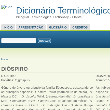
Dicionário Terminológico
Bilingual Terminological Dictionary - Plants
MENU PRINCIPAL
INÍCIO
APRESENTAÇÃO
GLOSSÁRIO
CRÉDITOS
FORMULÁRIO DE BUSCA
Buscar
VOCÊ ESTÁ AQUI
Início
DIÓSPIRO
DIÓSPIRO
DIOSPYR
Fonética:
/dʒjˈospirʊ/
Fonetic:
/
Gênero de árvore ou arbusto da família
Ebenaceae
, destacando-se
A shrub ge
as principais espécies:
D. amara
Perrot (marmeleiro-da-china),
D.
espécies:
blancoi
DC. =
D. discolor
Willd. (pêssego-da-índia),
D. brasiliensis
brasiliens
Mart,
D. ebenaster
Retz.=
D. digyna
Jacq. (guajabota-do-méxico),
D.
Blume. 
chinensis
Blume. =
D. kaki
L. =
D. roxburghii
Car. =
D. shitse
Bunge
concolor
(caqui);
D. concolor
Moench =
D. virginiana
L. (caqui-da-virgínia),
D.
DC. ,
D. i