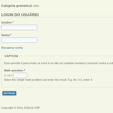
Categoria gramatical:
sms
LOGIN DO USUÁRIO
Usuário
*
Senha
*
Recuperar senha
CAPTCHA
Esta questão é para testar se você é ou não um visitante humano e prevenir contra a s
Math question
*
1 + 0 =
Solve this simple math problem and enter the result. E.g. for 1+3, enter 4.
Copyright © 2014, ESALQ-USP