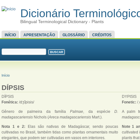
Dicionário Terminológico
Bilingual Terminological Dictionary - Plants
MENU PRINCIPAL
INÍCIO
APRESENTAÇÃO
GLOSSÁRIO
CRÉDITOS
FORMULÁRIO DE BUSCA
Buscar
VOCÊ ESTÁ AQUI
Início
DÍPSIS
DÍPSIS
DYPISIS
Fonética:
/dʒĩpisis/
Fonetic:
/
Gênero de palmeira da família
Palmae
, da espécie
D.
A palm t
madagascariensis
Nichols (
Areca madagascariensis
Mart.).
madagasca
Nota 1 e 2:
Elas são nativas de Madagáscar, sendo poucas
Note 1 an
cultivadas no Brasil, também tidas como plantas ornamentais muito
cultivated
elegantes, que podem ser cultivadas em vasos em interiores.
plants tha