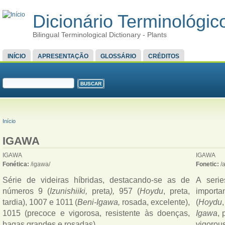
Dicionário Terminológico
Bilingual Terminological Dictionary - Plants
MENU PRINCIPAL
INÍCIO
APRESENTAÇÃO
GLOSSÁRIO
CRÉDITOS
FORMULÁRIO DE BUSCA
Buscar
VOCÊ ESTÁ AQUI
Início
IGAWA
IGAWA
IGAWA
Fonética:
/igawa/
Fonetic:
/
Série de videiras híbridas, destacando-se as de 
A serie
números 9 (
Izunishiiki, 
preta
), 
957 (
Hoydu
, preta, 
importa
tardia), 1007 e 1011
(
Beni-Igawa, 
rosada, excelente), 
(
Hoydu
1015 (precoce e vigorosa, resistente às doenças, 
Igawa
, 
bagas grandes e rosadas). 
vigorous