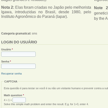
Nota 2:
 Elas foram criadas no Japão pelo melhorista 
Note 2
Igawa, introduzidas no Brasil, desde 1980, pelo 
genetici
Instituto Agronômico do Paraná (Iapar). 
by the A
Categoria gramatical:
sms
LOGIN DO USUÁRIO
Usuário
*
Senha
*
Recuperar senha
CAPTCHA
Esta questão é para testar se você é ou não um visitante humano e prevenir contra a s
Math question
*
4 + 1 =
Solve this simple math problem and enter the result. E.g. for 1+3, enter 4.