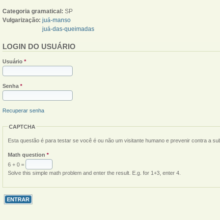
Categoria gramatical:
SP
Vulgarização:
juá-manso
juá-das-queimadas
LOGIN DO USUÁRIO
Usuário
*
Senha
*
Recuperar senha
CAPTCHA
Esta questão é para testar se você é ou não um visitante humano e prevenir contra a s
Math question
*
6 + 0 =
Solve this simple math problem and enter the result. E.g. for 1+3, enter 4.