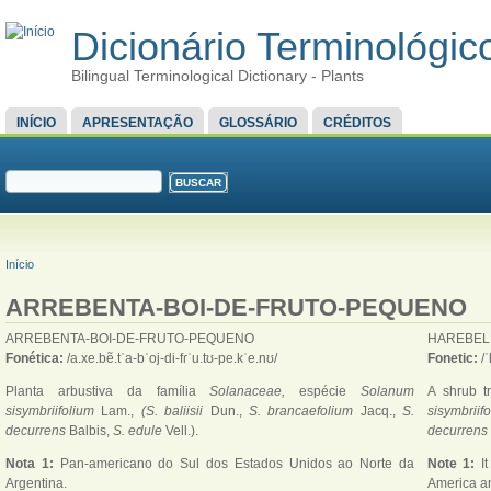
Dicionário Terminológico
Bilingual Terminological Dictionary - Plants
MENU PRINCIPAL
INÍCIO
APRESENTAÇÃO
GLOSSÁRIO
CRÉDITOS
FORMULÁRIO DE BUSCA
Buscar
VOCÊ ESTÁ AQUI
Início
ARREBENTA-BOI-DE-FRUTO-PEQUENO
ARREBENTA-BOI-DE-FRUTO-PEQUENO
HAREBEL
Fonética:
/a.xe.bẽ.tˈa-bˈoj-di-fɾˈu.tʊ-pe.kˈe.nʊ/
Fonetic:
/
Planta arbustiva da família
Solanaceae,
espécie
Solanum
A shrub t
sisymbriifolium
Lam.,
(S. baliisii
Dun.,
S. brancaefolium
Jacq.,
S.
sisymbrii
decurrens
Balbis,
S. edule
Vell.).
decurrens
Nota 1:
Pan-americano do Sul dos Estados Unidos ao Norte da
Note 1:
I
Argentina.
America an