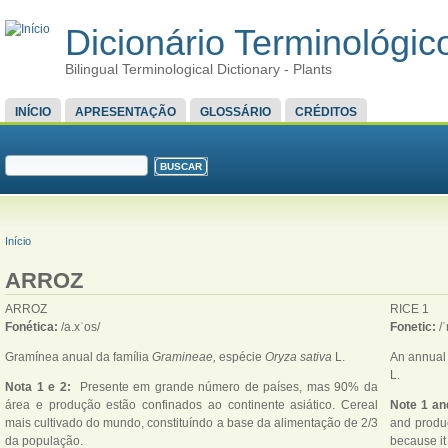
Dicionário Terminológico
Bilingual Terminological Dictionary - Plants
MENU PRINCIPAL
INÍCIO
APRESENTAÇÃO
GLOSSÁRIO
CRÉDITOS
FORMULÁRIO DE BUSCA
Buscar
VOCÊ ESTÁ AQUI
Início
ARROZ
ARROZ
RICE 1
Fonética:
/a.xˈos/
Fonetic:
/ˈ
Gramínea anual da família
Gramineae,
espécie
Oryza sativa
L.
An annual 
L.
Nota 1 e 2:
Presente em grande número de países, mas 90% da
área e produção estão confinados ao continente asiático. Cereal
Note 1 an
mais cultivado do mundo, constituíndo a base da alimentação de 2/3
and product
da população.
because it 