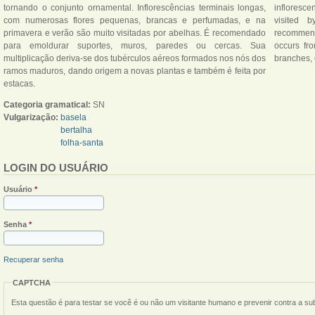
tornando o conjunto ornamental. Inflorescências terminais longas,
infloresc
com numerosas flores pequenas, brancas e perfumadas, e na
visited 
primavera e verão são muito visitadas por abelhas. É recomendado
recommende
para emoldurar suportes, muros, paredes ou cercas. Sua
occurs fr
multiplicação deriva-se dos tubérculos aéreos formados nos nós dos
branches, 
ramos maduros, dando origem a novas plantas e também é feita por
estacas.
Categoria gramatical:
SN
Vulgarização:
basela
bertalha
folha-santa
LOGIN DO USUÁRIO
Usuário
*
Senha
*
Recuperar senha
CAPTCHA
Esta questão é para testar se você é ou não um visitante humano e prevenir contra a s