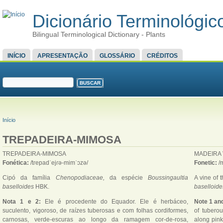
Dicionário Terminológico
Bilingual Terminological Dictionary - Plants
MENU PRINCIPAL
INÍCIO
APRESENTAÇÃO
GLOSSÁRIO
CRÉDITOS
FORMULÁRIO DE BUSCA
Buscar
VOCÊ ESTÁ AQUI
Início
TREPADEIRA-MIMOSA
TREPADEIRA-MIMOSA
MADEIRA 
Fonética:
/tɾepadˈejɾə-mimˈɔzə/
Fonetic:
/
Cipó da família
Chenopodiaceae,
da espécie
Boussingaultia
A vine of 
baselloides
HBK.
baselloide
Nota 1 e 2:
Ele é procedente do Equador. Ele é herbáceo,
Note 1 and
suculento, vigoroso, de raízes tuberosas e com folhas cordiformes,
of tubero
carnosas, verde-escuras ao longo da ramagem cor-de-rosa,
along pink