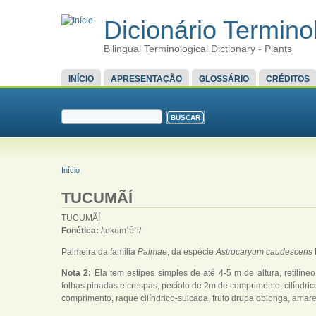
Dicionário Terminol
Bilingual Terminological Dictionary - Plants
MENU PRINCIPAL
INÍCIO
APRESENTAÇÃO
GLOSSÁRIO
CRÉDITOS
FORMULÁRIO DE BUSCA
Buscar
VOCÊ ESTÁ AQUI
Início
TUCUMÃÍ
TUCUMÃÍ
Fonética:
/tʊkʊmˈɐ̃ˈi/
Palmeira da família
Palmae
, da espécie
Astrocaryum caudescens
Nota 2:
Ela tem estipes simples de até 4-5 m de altura, retilíne
folhas pinadas e crespas, pecíolo de 2m de comprimento, cilíndric
comprimento, raque cilíndrico-sulcada, fruto drupa oblonga, amare