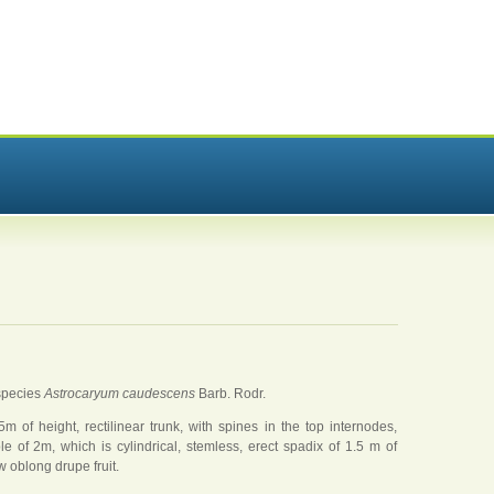
species
Astrocaryum caudescens
Barb. Rodr.
-5m of height, rectilinear trunk, with spines in the top internodes,
le of 2m, which is cylindrical, stemless, erect spadix of 1.5 m of
ow oblong drupe fruit.