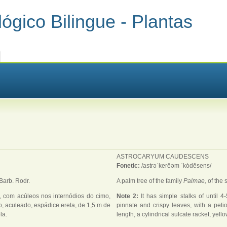
ógico Bilingue - Plantas
ASTROCARYUM CAUDESCENS
Fonetic:
/astrəˈkerēəm ˈkȯdēsens/
Barb. Rodr.
A palm tree of the family
Palmae,
of the 
o, com acúleos nos internódios do cimo,
Note 2:
It has simple stalks of until 4
o, aculeado, espádice ereta, de 1,5 m de
pinnate and crispy leaves, with a petio
la.
length, a cylindrical sulcate racket, yell