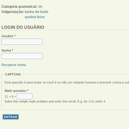
Categoria gramatical:
sfs
Vulgarização:
barba-de-bode
quebra-foice
LOGIN DO USUÁRIO
Usuário
*
Senha
*
Recuperar senha
CAPTCHA
Esta questão é para testar se você é ou não um visitante humano e prevenir contra a s
Math question
*
11 + 6 =
Solve this simple math problem and enter the result. E.g. for 1+3, enter 4.