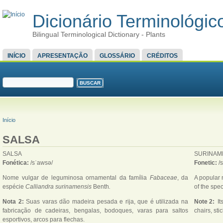
Dicionário Terminológico
Bilingual Terminological Dictionary - Plants
MENU PRINCIPAL
INÍCIO
APRESENTAÇÃO
GLOSSÁRIO
CRÉDITOS
FORMULÁRIO DE BUSCA
Buscar
VOCÊ ESTÁ AQUI
Início
SALSA
SALSA
SURINA
Fonética:
/sˈawsə/
Fonetic:
/
Nome vulgar de leguminosa ornamental da família
Fabaceae
, da
A popular 
espécie
Calliandra surinamensis
Benth
.
of the spe
Nota 2:
Suas varas dão madeira pesada e rija, que é utilizada na
Note 2:
It
fabricação de cadeiras, bengalas, bodoques, varas para saltos
chairs, st
esportivos, arcos para flechas.