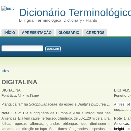
Dicionário Terminológico
Bilingual Terminological Dictionary - Plants
MENU PRINCIPAL
INÍCIO
APRESENTAÇÃO
GLOSSÁRIO
CRÉDITOS
FORMULÁRIO DE BUSCA
Buscar
VOCÊ ESTÁ AQUI
Início
DIGITALINA
DIGITALINA
DIGITALIS
Fonética:
/di.ʒi.tɐ.lˈi.nɐ/
Fonetic:
/ˌ
Planta da família
Scrophulariaceae
, da espécie
Digitalis purpurea
L.
A tree of
purpurea
Nota 1 e 2:
Ela é originária da Europa e Ásia e introduzida nas
Américas. Ela tem caule herbáceo, cilíndrico, de 50-1,20 m de altura,
Note 1 a
folhas rugosas, alternas, grandes, oblongas, que diminuem o
Americas. 
tamanho em direção ao topo. Suas flores são grandes, dispostas em
height. I