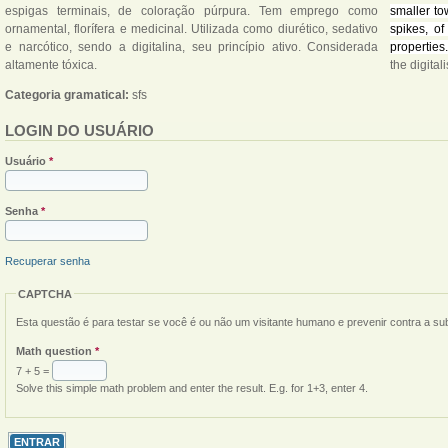
espigas terminais, de coloração púrpura. Tem emprego como
smaller to
ornamental, florífera e medicinal. Utilizada como diurético, sedativo
spikes, of
e narcótico, sendo a digitalina, seu princípio ativo. Considerada
properties
altamente tóxica.
the digitali
Categoria gramatical:
sfs
LOGIN DO USUÁRIO
Usuário
*
Senha
*
Recuperar senha
CAPTCHA
Esta questão é para testar se você é ou não um visitante humano e prevenir contra a s
Math question
*
7 + 5 =
Solve this simple math problem and enter the result. E.g. for 1+3, enter 4.