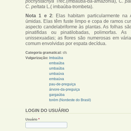
pochystachya
Trec.(imbaúba-da-amazônia),
C. pa
C. peltata
L.( imbaúba-trombeta).
Nota 1 e 2
: Elas habitam particularmente na 
úmidas. Elas têm fuste limpo e copa de ramos cur
aspecto candelabriforme às plantas. As folhas sã
pinatifidas ou pinatilobadas, polimorfas. As 
unissexuadas; as flores são numerosas em vár
comum envolvidas por espata decídua.
Categoria gramatical:
sfs
Vulgarização:
Imbaúba
embaúba
umbaúba
umbaúva
embaúva
pau-de-preguiça
árvore-da-preguiça
gargaúba
torém (Nordeste do Brasil)
LOGIN DO USUÁRIO
Usuário
*