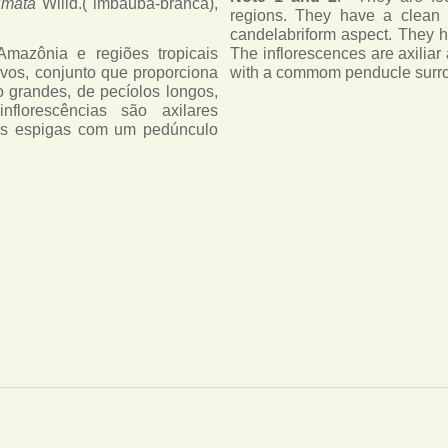
lmata
Willd.( imbaúba-branca),
regions. They have a clean
candelabriform aspect. They h
Amazônia e regiões tropicais
The inflorescences are axiliar
vos, conjunto que proporciona
with a commom penducle surr
o grandes, de pecíolos longos,
inflorescências são axilares
ias espigas com um pedúnculo