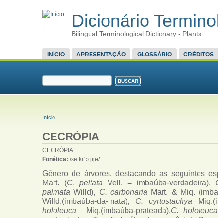
Dicionário Terminol
Bilingual Terminological Dictionary - Plants
MENU PRINCIPAL
INÍCIO
APRESENTAÇÃO
GLOSSÁRIO
CRÉDITOS
FORMULÁRIO DE BUSCA
Buscar
VOCÊ ESTÁ AQUI
Início
CECRÓPIA
CECRÓPIA
Fonética:
/se.kɾˈɔ.pjə/
Gênero de árvores, destacando as seguintes esp
Mart. (
C. peltata
Vell. = imbaúba-verdadeira),
palmata
Willd),
C. carbonaria
Mart. & Miq. (imba
Willd.(imbaúba-da-mata),
C. cyrtostachya
Miq.(
hololeuca
Miq.(imbaúba-prateada),
C. hololeu