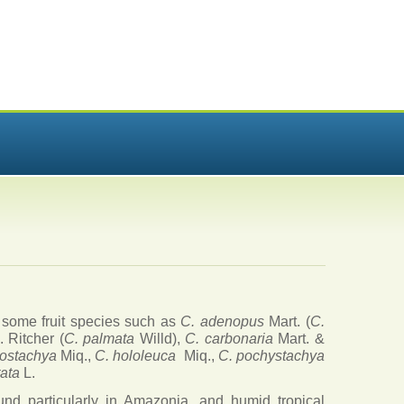
 some fruit species such as
C. adenopus
Mart. (
C.
. Ritcher (
C. palmata
Willd),
C. carbonaria
Mart. &
tostachya
Miq.,
C. hololeuca
Miq.,
C. pochystachya
tata
L.
nd particularly in Amazonia, and humid tropical