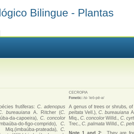
ógico Bilingue - Plantas
CECROPIA
Fonetic:
/si-ˈkrō-pē-ə/
écies frutíferas:
C. adenopus
A genus of trees or shrubs
,
of
C. bureauiana
A. Ritcher (
C.
peltata
Vell.),
C. bureauiana
A
úba-da-capoeira),
C. concolor
Miq.,
C. concolor
Willd.,
C. cyr
imbaúba-do-figo-comprido),
C.
Trec.,
C. palmata
Willd.,
C. pel
ca
Miq.(imbaúba-prateada),
C.
Note 1 and 2
: They are fou