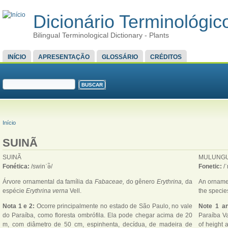
Dicionário Terminológico
Bilingual Terminological Dictionary - Plants
MENU PRINCIPAL
INÍCIO
APRESENTAÇÃO
GLOSSÁRIO
CRÉDITOS
FORMULÁRIO DE BUSCA
Buscar
VOCÊ ESTÁ AQUI
Início
SUINÃ
SUINÃ
MULUNG
Fonética:
/swinˈə̃/
Fonetic:
/
Árvore ornamental da família da
Fabaceae,
do gênero
Erythrina,
da
An ornamen
espécie
Erythrina verna
Vell.
the speci
Nota 1 e 2:
Ocorre principalmente no estado de São Paulo, no vale
Note 1 an
do Paraíba, como floresta ombrófila. Ela pode chegar acima de 20
Paraíba Va
m, com diâmetro de 50 cm, espinhenta, decídua, de madeira de
of height 