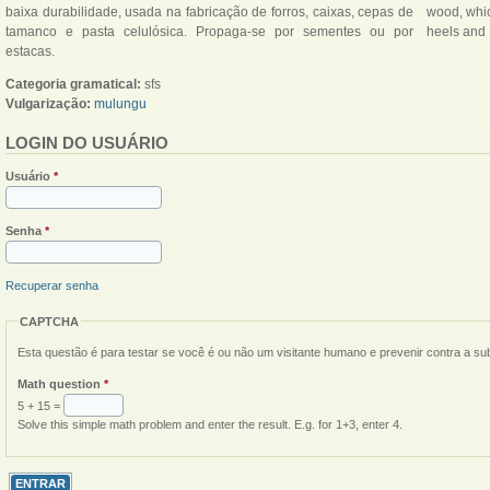
baixa durabilidade, usada na fabricação de forros, caixas, cepas de
wood, whic
tamanco e pasta celulósica. Propaga-se por sementes ou por
heels and 
estacas.
Categoria gramatical:
sfs
Vulgarização:
mulungu
LOGIN DO USUÁRIO
Usuário
*
Senha
*
Recuperar senha
CAPTCHA
Esta questão é para testar se você é ou não um visitante humano e prevenir contra a s
Math question
*
5 + 15 =
Solve this simple math problem and enter the result. E.g. for 1+3, enter 4.