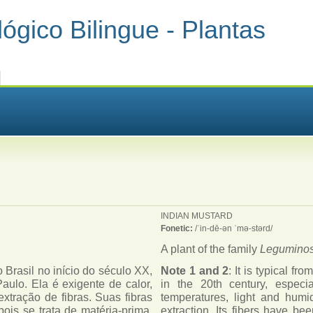
ógico Bilingue - Plantas
INDIAN MUSTARD
Fonetic:
/ˈin-dē-ən ˈmə-stərd/
A plant of the family
Legumino
no Brasil no início do século XX,
Note 1 and 2
: It is typical fr
ulo. Ela é exigente de calor,
in the 20th century, especi
xtração de fibras. Suas fibras
temperatures, light and humidi
pois se trata de matéria-prima,
extraction. Its fibers have be