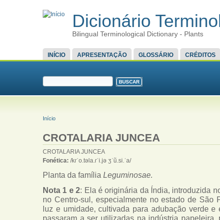
Dicionário Terminol
Bilingual Terminological Dictionary - Plants
MENU PRINCIPAL
INÍCIO
APRESENTAÇÃO
GLOSSÁRIO
CRÉDITOS
FORMULÁRIO DE BUSCA
Buscar
VOCÊ ESTÁ AQUI
Início
CROTALARIA JUNCEA
CROTALARIA JUNCEA
Fonética:
/kɾˈo.təla.ɾˈi.jə ʒˈũ.si.ˈa/
Planta da família
Leguminosae.
Nota 1 e 2
: Ela é originária da Índia, introduzida 
no Centro-sul, especialmente no estado de São Pa
luz e umidade, cultivada para adubação verde e e
passaram a ser utilizadas na indústria papeleira, 