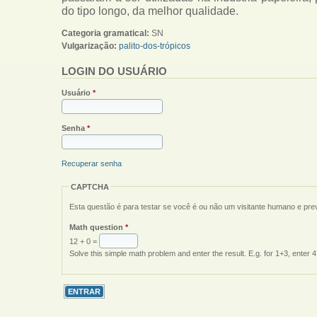
do tipo longo, da melhor qualidade.
Categoria gramatical:
SN
Vulgarização:
palito-dos-trópicos
LOGIN DO USUÁRIO
Usuário
*
Senha
*
Recuperar senha
CAPTCHA
Esta questão é para testar se você é ou não um visitante humano e pr
Math question
*
12 + 0 =
Solve this simple math problem and enter the result. E.g. for 1+3, enter 4