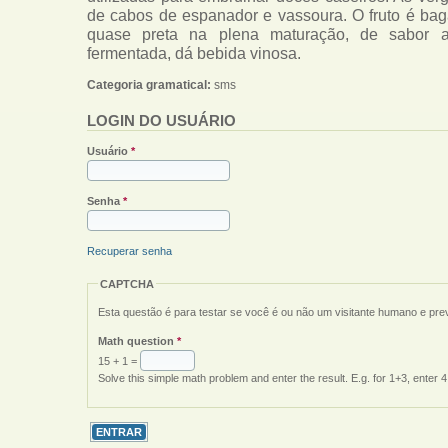
de cabos de espanador e vassoura. O fruto é ba
quase preta na plena maturação, de sabor ac
fermentada, dá bebida vinosa.
Categoria gramatical:
sms
LOGIN DO USUÁRIO
Usuário
*
Senha
*
Recuperar senha
CAPTCHA
Esta questão é para testar se você é ou não um visitante humano e pr
Math question
*
15 + 1 =
Solve this simple math problem and enter the result. E.g. for 1+3, enter 4