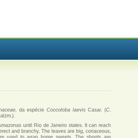
onaceae,
da espécie
Coccoloba laevis
Casar.
(
C.
alzm.).
 Amazonas until Rio de Janeiro states.
It can reach
s erect and branchy. The leaves are big, coriaceous,
 are used to wrap home sweets. The shoots are