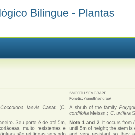
ógico Bilingue - Plantas
SMOOTH SEA GRAPE
Fonetic:
/ˈsmüt͟hˈsēˈgrāp/
e
Coccoloba laevis
Casar. (
C.
A shrub of the family
Polyg
cordifolia
Meissn.;
C. uvifera
S
neiro. Seu porte é de até 5m,
Note 1 and 2
: It occurs from
oriáceas, muito resistentes e
until 5m of height; the stem i
ônteas são retilíneas servindo
and very resistant so they