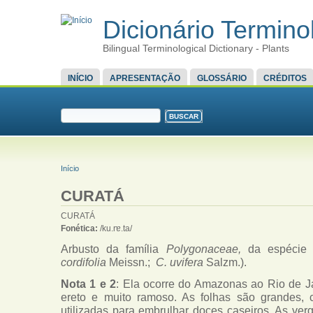
Dicionário Terminol
Bilingual Terminological Dictionary - Plants
MENU PRINCIPAL
INÍCIO
APRESENTAÇÃO
GLOSSÁRIO
CRÉDITOS
FORMULÁRIO DE BUSCA
Buscar
VOCÊ ESTÁ AQUI
Início
CURATÁ
CURATÁ
Fonética:
/ku.rɐ.ta/
Arbusto da família
Polygonaceae,
da espéci
cordifolia
Meissn.;
C. uvifera
Salzm.).
Nota 1 e 2
: Ela ocorre do Amazonas ao Rio de Ja
ereto e muito ramoso. As folhas são grandes, c
utilizadas para embrulhar doces caseiros. As verg