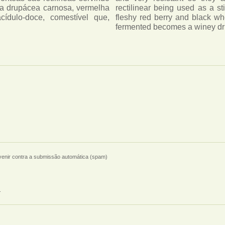
ga drupácea carnosa, vermelha
rectilinear being used as a st
ídulo-doce, comestível que,
fleshy red berry and black whe
fermented becomes a winey dr
evenir contra a submissão automática (spam)
.