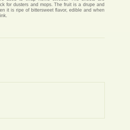
ick for dusters and mops.
The fruit is a drupe and
n it is ripe of bittersweet flavor, edible and when
ink.