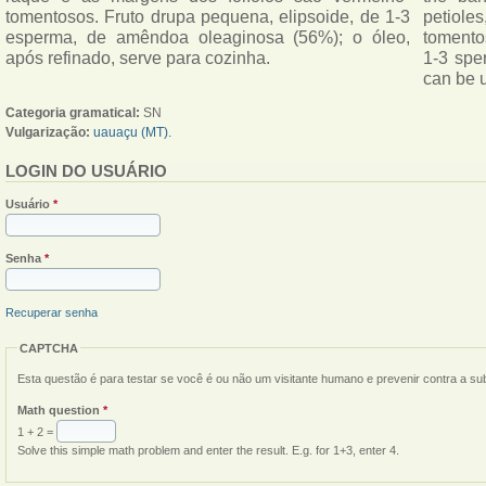
tomentosos. Fruto drupa pequena, elipsoide, de 1-3
petiole
esperma, de amêndoa oleaginosa (56%); o óleo,
tomentos
após refinado, serve para cozinha.
1-3 sper
can be u
Categoria gramatical:
SN
Vulgarização:
uauaçu (MT).
LOGIN DO USUÁRIO
Usuário
*
Senha
*
Recuperar senha
CAPTCHA
Esta questão é para testar se você é ou não um visitante humano e prevenir contra a s
Math question
*
1 + 2 =
Solve this simple math problem and enter the result. E.g. for 1+3, enter 4.