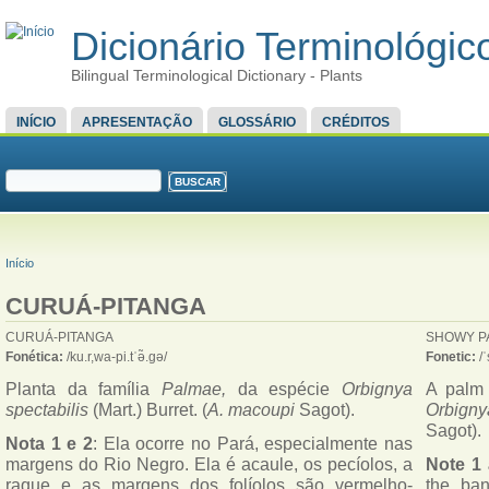
Dicionário Terminológico
Bilingual Terminological Dictionary - Plants
MENU PRINCIPAL
INÍCIO
APRESENTAÇÃO
GLOSSÁRIO
CRÉDITOS
FORMULÁRIO DE BUSCA
Buscar
VOCÊ ESTÁ AQUI
Início
CURUÁ-PITANGA
CURUÁ-PITANGA
SHOWY P
Fonética:
/ku.r,wa-pi.tˈə̃.gə/
Fonetic:
/
Planta da família
Palmae,
da espécie
Orbignya
A palm 
spectabilis
(Mart.) Burret. (
A. macoupi
Sagot).
Orbigny
Sagot).
Nota 1 e 2
: Ela ocorre no Pará, especialmente nas
margens do Rio Negro. Ela é acaule, os pecíolos, a
Note 1
raque e as margens dos folíolos são vermelho-
the ban