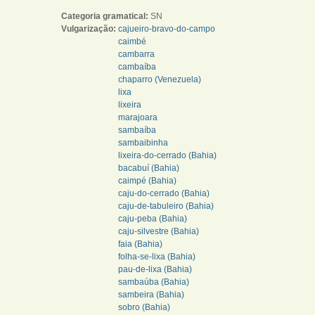
Categoria gramatical:
SN
Vulgarização:
cajueiro-bravo-do-campo
caimbé
cambarra
cambaíba
chaparro (Venezuela)
lixa
lixeira
marajoara
sambaíba
sambaibinha
lixeira-do-cerrado (Bahia)
bacabuí (Bahia)
caimpé (Bahia)
caju-do-cerrado (Bahia)
caju-de-tabuleiro (Bahia)
caju-peba (Bahia)
caju-silvestre (Bahia)
faia (Bahia)
folha-se-lixa (Bahia)
pau-de-lixa (Bahia)
sambaúba (Bahia)
sambeira (Bahia)
sobro (Bahia)