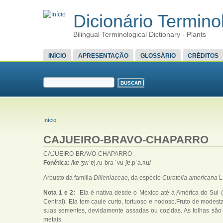
Dicionário Terminol
Bilingual Terminological Dictionary - Plants
MENU PRINCIPAL
INÍCIO
APRESENTAÇÃO
GLOSSÁRIO
CRÉDITOS
FORMULÁRIO DE BUSCA
Buscar
VOCÊ ESTÁ AQUI
Início
CAJUEIRO-BRAVO-CHAPARRO
CAJUEIRO-BRAVO-CHAPARRO
Fonética:
/kɐ.ʒwˈɐj.ɾu-bra ´vu-ʃɐ.pˈa.ʀu/
Arbusto da família
Dilleniaceae,
da espécie
Curatella americana
L
Nota 1 e 2:
Ela é nativa desde o México até à América do Sul 
Central). Ela tem caule curto, tortuoso e nodoso.Fruto de modes
suas sementes, devidamente assadas ou cozidas. As folhas são s
metais.