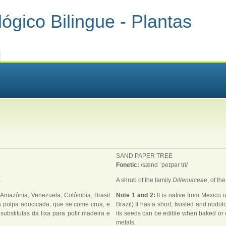
ógico Bilingue - Plantas
SAND PAPER TREE
Fonetic:
/sænd ˈpeɪpər tri/
.
A shrub of the family
Dilleniaceae
, of th
(Amazônia, Venezuela, Colômbia, Brasil
Note 1 and 2:
It is native from Mexico
ta polpa adocicada, que se come crua, e
Brazil).It has a short, twisted and nodol
ubstitutas da lixa para polir madeira e
its seeds can be edible when baked or 
metals.