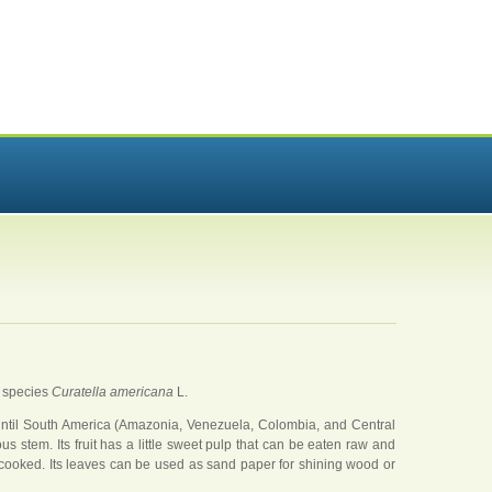
e species
Curatella americana
L.
 until South America (Amazonia, Venezuela, Colombia, and Central
ous stem. Its fruit has a little sweet pulp that can be eaten raw and
cooked. Its leaves can be used as sand paper for shining wood or