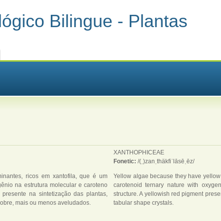
ógico Bilingue - Plantas
XANTHOPHICEAE
Fonetic:
/(ˌ)zanˌthäkfiˈlāsēˌēz/
nantes, ricos em xantofila, que é um
Yellow algae because they have yellow 
gênio na estrutura molecular e caroteno
carotenoid ternary nature with oxyge
presente na sintetização das plantas,
structure. A yellowish red pigment pres
o-cobre, mais ou menos aveludados.
tabular shape crystals.