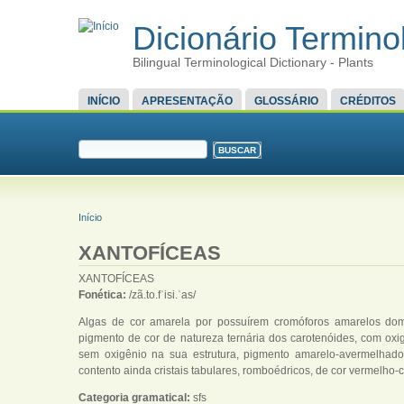
Dicionário Terminol
Bilingual Terminological Dictionary - Plants
MENU PRINCIPAL
INÍCIO
APRESENTAÇÃO
GLOSSÁRIO
CRÉDITOS
FORMULÁRIO DE BUSCA
Buscar
VOCÊ ESTÁ AQUI
Início
XANTOFÍCEAS
XANTOFÍCEAS
Fonética:
/zã.to.fˈisi.ˈas/
Algas de cor amarela por possuírem cromóforos amarelos domi
pigmento de cor de natureza ternária dos carotenóides, com oxi
sem oxigênio na sua estrutura, pigmento amarelo-avermelhado 
contento ainda cristais tabulares, romboédricos, de cor vermelh
Categoria gramatical:
sfs