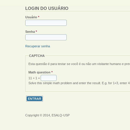
LOGIN DO USUÁRIO
Usuário
*
Senha
*
Recuperar senha
CAPTCHA
Esta questão é para testar se você é ou não um visitante humano e pr
Math question
*
11 + 1 =
Solve this simple math problem and enter the result. E.g. for 1+3, enter 4
Copyright © 2014, ESALQ-USP