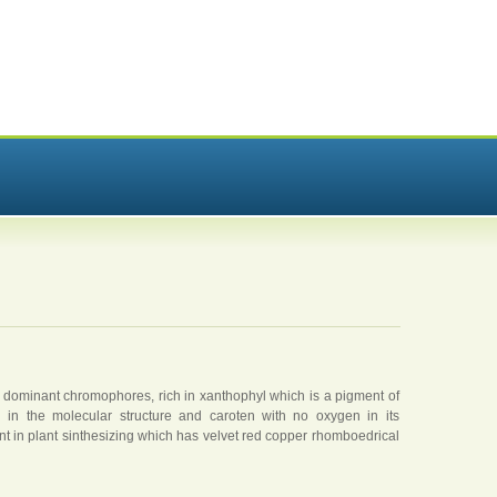
dominant chromophores, rich in xanthophyl which is a pigment of
n in the molecular structure and caroten with no oxygen in its
ent in plant sinthesizing which has velvet red copper rhomboedrical