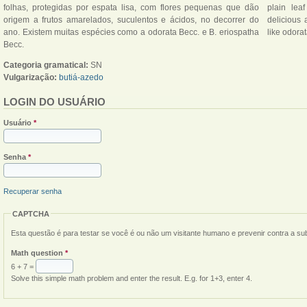
folhas, protegidas por espata lisa, com flores pequenas que dão
plain leaf
origem a frutos amarelados, suculentos e ácidos, no decorrer do
delicious 
ano. Existem muitas espécies como a odorata Becc. e B. eriospatha
like odora
Becc.
Categoria gramatical:
SN
Vulgarização:
butiá-azedo
LOGIN DO USUÁRIO
Usuário
*
Senha
*
Recuperar senha
CAPTCHA
Esta questão é para testar se você é ou não um visitante humano e prevenir contra a s
Math question
*
6 + 7 =
Solve this simple math problem and enter the result. E.g. for 1+3, enter 4.