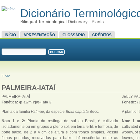
Dicionário Terminológico
Bilingual Terminological Dictionary - Plants
MENU PRINCIPAL
INÍCIO
APRESENTAÇÃO
GLOSSÁRIO
CRÉDITOS
FORMULÁRIO DE BUSCA
Buscar
VOCÊ ESTÁ AQUI
Início
PALMEIRA-IATAÍ
PALMEIRA-IATAÍ
JELLY PA
Fonética:
/pˈawmˈɐjɾɐ-jˈatəˈi/
Fonetic:
/
Planta da família
Palmae
, da espécie
Butia capitata
Becc.
A plant of 
Nota 1 e 2:
Planta da restinga do sul do Brasil, é cultivada
Note 1 a
isoladamente ou em grupos a pleno sol, em terra fértil. É lenhosa, de
cultivated 
porte baixo, de 2 a 4 cm de altura e com tronco simples. Possui
woody, of 
folhas penadas, recurvadas para baixo. Inflorescências entre as
leaves, cu