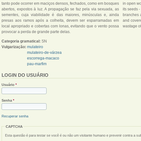
tanto pode ocorrer em maciços densos, fechados, como em bosques
in open wo
abertos, expostos à luz. A propagação se faz pela via sexuada, as
its seeds -
sementes, cuja viabilidade é das maiores, minúsculas e, ainda
branches a
presas aos ramos após a colheita, devem ser esparramadas em
and cover
local apropriado e cobertas com lonas, evitando que o vento possa
wastage of
provocar a perda de grande parte delas.
Categoria gramatical:
SN
Vulgarização:
mulateiro
mulateiro-de-várzea
escorrega-macaco
pau-marfim
LOGIN DO USUÁRIO
Usuário
*
Senha
*
Recuperar senha
CAPTCHA
Esta questão é para testar se você é ou não um visitante humano e prevenir contra a s