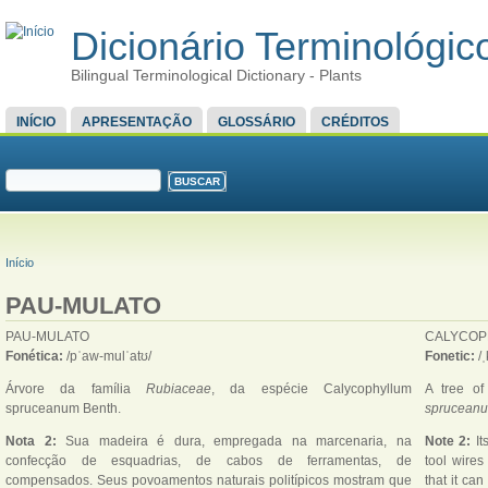
Dicionário Terminológico
Bilingual Terminological Dictionary - Plants
MENU PRINCIPAL
INÍCIO
APRESENTAÇÃO
GLOSSÁRIO
CRÉDITOS
FORMULÁRIO DE BUSCA
Buscar
VOCÊ ESTÁ AQUI
Início
PAU-MULATO
PAU-MULATO
CALYCOP
Fonética:
/pˈaw-mulˈatʊ/
Fonetic:
/
Árvore da família
Rubiaceae
, da espécie Calycophyllum
A tree of
spruceanum Benth.
sprucean
Nota 2:
Sua madeira é dura, empregada na marcenaria, na
Note 2:
It
confecção de esquadrias, de cabos de ferramentas, de
tool wires
compensados. Seus povoamentos naturais politípicos mostram que
that it ca