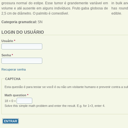
grossura normal do estipe. Esse tumor é grandemente variável em
in bulk an
volume e até ausente em alguns indivíduos. Fruto gaba globosa de
has rounde
2,5 cm de diâmetro. O palmito é comestível.
edible.
Categoria gramatical:
SN
LOGIN DO USUÁRIO
Usuário
*
Senha
*
Recuperar senha
CAPTCHA
Esta questão é para testar se você é ou não um visitante humano e prevenir contra a s
Math question
*
18 + 0 =
Solve this simple math problem and enter the result. E.g. for 1+3, enter 4.