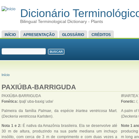
Dicionário Terminológico
Bilingual Terminological Dictionary - Plants
MENU PRINCIPAL
INÍCIO
APRESENTAÇÃO
GLOSSÁRIO
CRÉDITOS
FORMULÁRIO DE BUSCA
Buscar
VOCÊ ESTÁ AQUI
Início
PAXIÚBA-BARRIGUDA
PAXIÚBA-BARRIGUDA
IRIARTEA
Fonética:
/paʃiˈuba-baxigˈudə/
Fonetic:
/
Palmeira da família
Palmae
, da espécie
Iriartea ventricosa
Mart.
A palm of 
(
Deckeria ventricosa
Karlsten).
(
Deckeria 
Nota 1 e 2:
É nativa da Amazônia brasileira. Ela se desenvolve até
Note 1 and
30 m de altura, produzindo na sua parte mediana um inchaço
producing 
insólito, com cerca de 3 m de comprimento e com duas vezes a
m long and