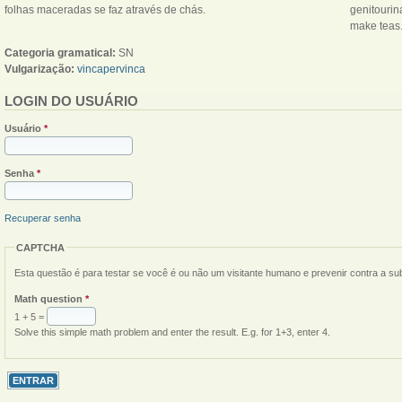
folhas maceradas se faz através de chás.
genitouri
make teas
Categoria gramatical:
SN
Vulgarização:
vincapervinca
LOGIN DO USUÁRIO
Usuário
*
Senha
*
Recuperar senha
CAPTCHA
Esta questão é para testar se você é ou não um visitante humano e prevenir contra a s
Math question
*
1 + 5 =
Solve this simple math problem and enter the result. E.g. for 1+3, enter 4.