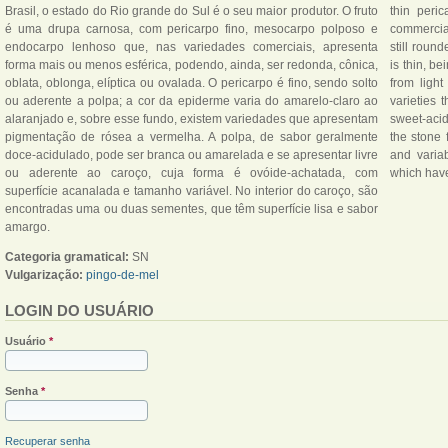
Brasil, o estado do Rio grande do Sul é o seu maior produtor. O fruto
thin peri
é uma drupa carnosa, com pericarpo fino, mesocarpo polposo e
commercial
endocarpo lenhoso que, nas variedades comerciais, apresenta
still round
forma mais ou menos esférica, podendo, ainda, ser redonda, cônica,
is thin, be
oblata, oblonga, elíptica ou ovalada. O pericarpo é fino, sendo solto
from ligh
ou aderente a polpa; a cor da epiderme varia do amarelo-claro ao
varieties 
alaranjado e, sobre esse fundo, existem variedades que apresentam
sweet-acid
pigmentação de rósea a vermelha. A polpa, de sabor geralmente
the stone 
doce-acidulado, pode ser branca ou amarelada e se apresentar livre
and variab
ou aderente ao caroço, cuja forma é ovóide-achatada, com
which have
superfície acanalada e tamanho variável. No interior do caroço, são
encontradas uma ou duas sementes, que têm superfície lisa e sabor
amargo.
Categoria gramatical:
SN
Vulgarização:
pingo-de-mel
LOGIN DO USUÁRIO
Usuário
*
Senha
*
Recuperar senha