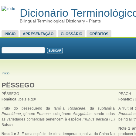
Dicionário Terminológico
Bilingual Terminological Dictionary - Plants
MENU PRINCIPAL
INÍCIO
APRESENTAÇÃO
GLOSSÁRIO
CRÉDITOS
FORMULÁRIO DE BUSCA
Buscar
VOCÊ ESTÁ AQUI
Início
PÊSSEGO
PÊSSEGO
PEACH
Fonética:
/pe.sˈe.gʊ/
Fonetic:
/
Fruto do pessegueiro da família
Rosaceae
, da subfamília
A fruit of
Prunoideae
, gênero
Prunuse,
subgênero
Amygdalus
, sendo todas
Prunoidea
as variedades comerciais pertencem à espécie
Prunus persica
(L.)
being all 
Batsch.
Note 1 an
Nota 1 e 2:
É uma espécie de clima temperado, nativa da China.No
producer i