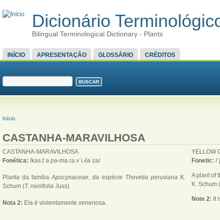
Dicionário Terminológico
Bilingual Terminological Dictionary - Plants
MENU PRINCIPAL
INÍCIO
APRESENTAÇÃO
GLOSSÁRIO
CRÉDITOS
FORMULÁRIO DE BUSCA
Buscar
VOCÊ ESTÁ AQUI
Início
CASTANHA-MARAVILHOSA
CASTANHA-MARAVILHOSA
YELLOW 
Fonética:
/kas.tˈə.ɲə-ma.ɾa.vˈi.ʎəˈza/
Fonetic:
/
A plant of 
Planta da família
Apocynaceae
, da espécie
Thevetia peruviana
K.
K. Schum 
Schum (
T. neriifolia
Juss).
Note 2:
It
Nota 2:
Ela é violentamente venenosa.