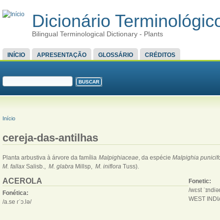
Dicionário Terminológico
Bilingual Terminological Dictionary - Plants
MENU PRINCIPAL
INÍCIO
APRESENTAÇÃO
GLOSSÁRIO
CRÉDITOS
FORMULÁRIO DE BUSCA
Buscar
VOCÊ ESTÁ AQUI
Início
cereja-das-antilhas
Planta arbustiva à árvore da família
Malpighiaceae
, da espécie
Malpighia punicifo
M. fallax
Salisb.,
M. glabra
Millsp,
M. iniflora
Tuss).
ACEROLA
Fonetic:
/wɛst ˈɪndiən
Fonética:
WEST IND
/a.se ɾˈɔ.lə/