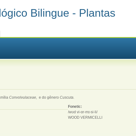
ógico Bilingue - Plantas
amília
Convolvulaceae,
e do gênero
Cuscuta.
Fonetic:
/wʊd vi-ɑr-mɪ-si-li/
WOOD VERMICELLI