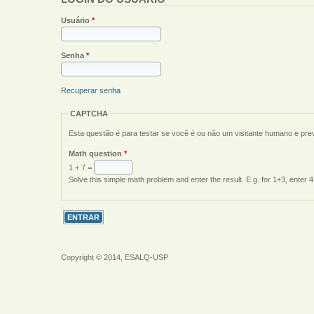
Usuário
*
Senha
*
Recuperar senha
CAPTCHA
Esta questão é para testar se você é ou não um visitante humano e pr
Math question
*
1 + 7 =
Solve this simple math problem and enter the result. E.g. for 1+3, enter 4
Copyright © 2014, ESALQ-USP