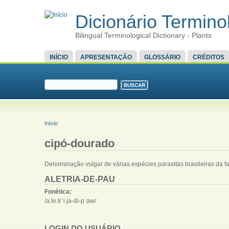
Dicionário Terminol
Bilingual Terminological Dictionary - Plants
MENU PRINCIPAL
INÍCIO
APRESENTAÇÃO
GLOSSÁRIO
CRÉDITOS
FORMULÁRIO DE BUSCA
Buscar
VOCÊ ESTÁ AQUI
Início
cipó-dourado
Denominação vulgar de várias espécies parasitas brasileiras da f
ALETRIA-DE-PAU
Fonética:
/a.le.tɾˈi.jə-di-pˈaw/
LOGIN DO USUÁRIO