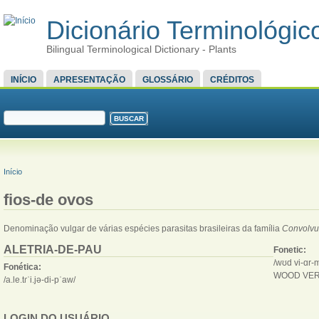
Dicionário Terminológico
Bilingual Terminological Dictionary - Plants
MENU PRINCIPAL
INÍCIO
APRESENTAÇÃO
GLOSSÁRIO
CRÉDITOS
FORMULÁRIO DE BUSCA
Buscar
VOCÊ ESTÁ AQUI
Início
fios-de ovos
Denominação vulgar de várias espécies parasitas brasileiras da família
Convolv
ALETRIA-DE-PAU
Fonetic:
/wʊd vi-ɑr-mɪ
Fonética:
WOOD VER
/a.le.tɾˈi.jə-di-pˈaw/
LOGIN DO USUÁRIO