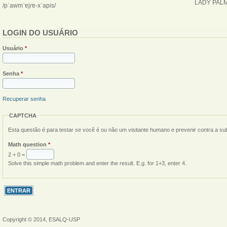
LADY PAL
/pˈawmˈɐjɾɐ-xˈapis/
LOGIN DO USUÁRIO
Usuário
*
Senha
*
Recuperar senha
CAPTCHA
Esta questão é para testar se você é ou não um visitante humano e prevenir contra a s
Math question
*
2 + 0 =
Solve this simple math problem and enter the result. E.g. for 1+3, enter 4.
Copyright © 2014, ESALQ-USP