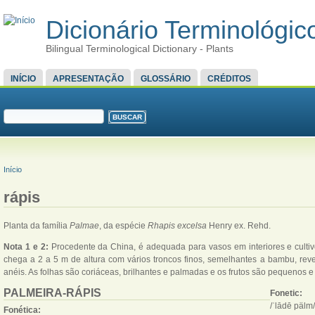
Dicionário Terminológico
Bilingual Terminological Dictionary - Plants
MENU PRINCIPAL
INÍCIO
APRESENTAÇÃO
GLOSSÁRIO
CRÉDITOS
FORMULÁRIO DE BUSCA
Buscar
VOCÊ ESTÁ AQUI
Início
rápis
Planta da família
Palmae
, da espécie
Rhapis excelsa
Henry ex. Rehd.
Nota 1 e 2:
Procedente da China, é adequada para vasos em interiores e cultiv
chega a 2 a 5 m de altura com vários troncos finos, semelhantes a bambu, reve
anéis. As folhas são coriáceas, brilhantes e palmadas e os frutos são pequenos e
PALMEIRA-RÁPIS
Fonetic:
/ˈlādē pälm/
Fonética: