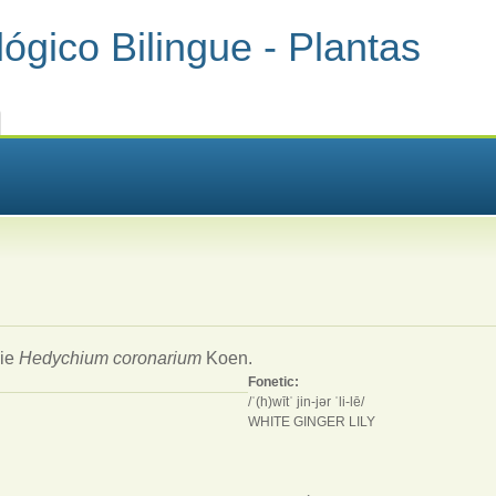
ógico Bilingue - Plantas
cie
Hedychium coronarium
Koen.
Fonetic:
/ˈ(h)wītˈ jin-jər ˈli-lē/
WHITE GINGER LILY