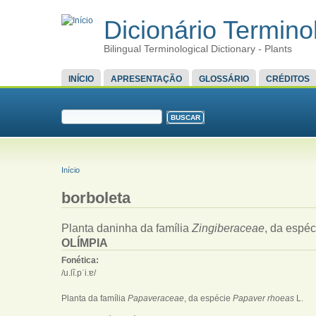
Dicionário Terminol
Bilingual Terminological Dictionary - Plants
MENU PRINCIPAL
INÍCIO
APRESENTAÇÃO
GLOSSÁRIO
CRÉDITOS
FORMULÁRIO DE BUSCA
Buscar
VOCÊ ESTÁ AQUI
Início
borboleta
Planta daninha da família
Zingiberaceae
, da espé
OLÍMPIA
Fonética:
/u.lĩ.pˈi.ɐ/
Planta da família
Papaveraceae
, da espécie
Papaver rhoeas
L.