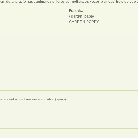
cm de altura; folhas caulinares e flores vermelhas, às vezes brancas; fruto do ti
Fonetic:
/ˈgärdᵊn ˈpäpē/
GARDEN-POPPY
evenir contra a submissão automática (spam)
.