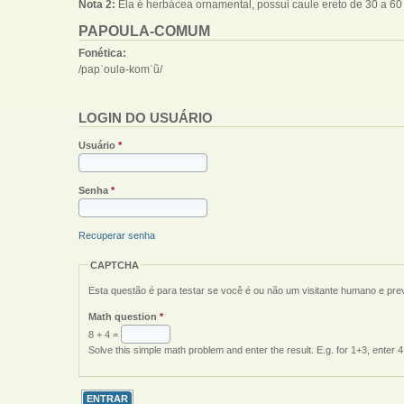
Nota 2:
Ela é herbácea ornamental, possui caule ereto de 30 a 60 
PAPOULA-COMUM
Fonética:
/papˈoulə-komˈũ/
LOGIN DO USUÁRIO
Usuário
*
Senha
*
Recuperar senha
CAPTCHA
Esta questão é para testar se você é ou não um visitante humano e pr
Math question
*
8 + 4 =
Solve this simple math problem and enter the result. E.g. for 1+3, enter 4