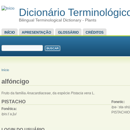
Dicionário Terminológico
Bilingual Terminological Dictionary - Plants
MENU PRINCIPAL
INÍCIO
APRESENTAÇÃO
GLOSSÁRIO
CRÉDITOS
FORMULÁRIO DE BUSCA
Buscar
VOCÊ ESTÁ AQUI
Início
alfóncigo
Fruto da família
Anacardiaceae
, da espécie
Pistacia vera
L.
PISTACHO
Fonetic:
/pə-ˈsta-sh(
Fonética:
PISTACHIO
/pis.tˈa.ʃu/
LOGIN DO USUÁRIO