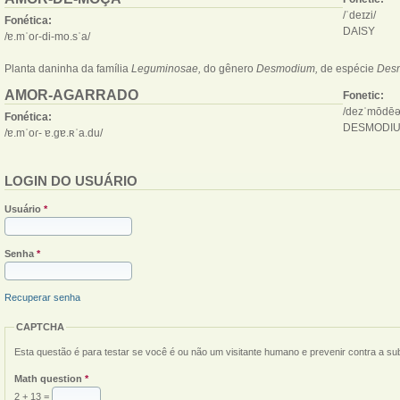
/ˈdeɪzi/
Fonética:
DAISY
/ɐ.mˈoɾ-di-mo.sˈa/
Planta daninha da família
Leguminosae,
do gênero
Desmodium,
de espécie
Desm
AMOR-AGARRADO
Fonetic:
/dezˈmōdēə
Fonética:
DESMODIU
/ɐ.mˈoɾ- ɐ.gɐ.ʀˈa.du/
LOGIN DO USUÁRIO
Usuário
*
Senha
*
Recuperar senha
CAPTCHA
Esta questão é para testar se você é ou não um visitante humano e prevenir contra a s
Math question
*
2 + 13 =