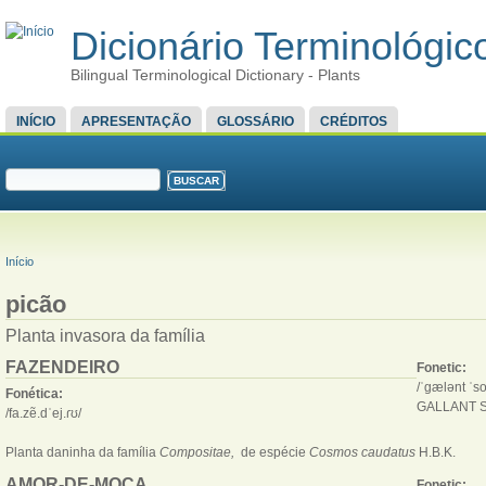
Dicionário Terminológico
Bilingual Terminological Dictionary - Plants
MENU PRINCIPAL
INÍCIO
APRESENTAÇÃO
GLOSSÁRIO
CRÉDITOS
FORMULÁRIO DE BUSCA
Buscar
VOCÊ ESTÁ AQUI
Início
picão
Planta invasora da família 
FAZENDEIRO
Fonetic:
/ˈgælənt ˈs
Fonética:
GALLANT 
/fa.zẽ.dˈej.ɾʊ/
Planta daninha da família
Compositae,
de espécie
Cosmos caudatus
H.B.K.
AMOR-DE-MOÇA
Fonetic: