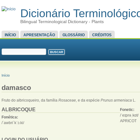
Dicionário Terminológico
Bilingual Terminological Dictionary - Plants
MENU PRINCIPAL
INÍCIO
APRESENTAÇÃO
GLOSSÁRIO
CRÉDITOS
FORMULÁRIO DE BUSCA
Buscar
VOCÊ ESTÁ AQUI
Início
damasco
Fruto do albricoqueiro, da família
Rosaceae,
e da espécie
Prunus armeniaca
L.
ALBRICOQUE
Fonetic:
/ˈeɪprəˌkɑt/
Fonética:
APRICOT
/´awbri´kˈɔ.ki/
LOGIN DO USUÁRIO