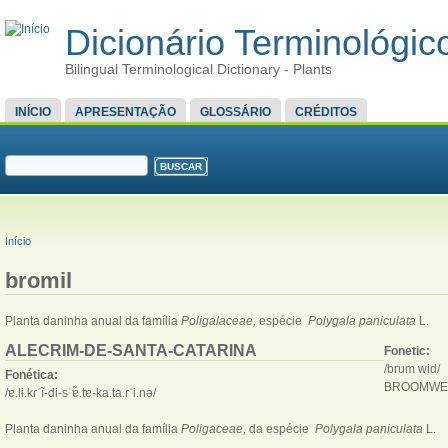
Dicionário Terminológico
Bilingual Terminological Dictionary - Plants
MENU PRINCIPAL
INÍCIO
APRESENTAÇÃO
GLOSSÁRIO
CRÉDITOS
FORMULÁRIO DE BUSCA
Buscar
VOCÊ ESTÁ AQUI
Início
bromil
Planta daninha anual da família
Poligalaceae,
espécie
Polygala paniculata
L.
ALECRIM-DE-SANTA-CATARINA
Fonetic:
/brum wid/
Fonética:
BROOMWE
/ɐ.lɨ.kɾˈĩ-di-sˈɐ̃.tɐ-ka.ta.ɾˈi.nə/
Planta daninha anual da família
Poligaceae,
da espécie
Polygala paniculata
L.