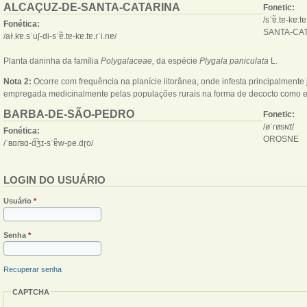
ALCAÇUZ-DE-SANTA-CATARINA
Fonetic:
/sˈɐ̃.tɐ-kɐ.tɐ
Fonética:
SANTA-CAT
/aɫ.kɐ.sˈuʃ-di-sˈɐ̃.tɐ-kɐ.tɐ.ɾˈi.nɐ/
Planta daninha da família
Polygalaceae,
da espécie
Plygala paniculata
L.
Nota 2:
Ocorre com frequência na planície litorânea, onde infesta principalmente
empregada medicinalmente pelas populações rurais na forma de decocto como expe
BARBA-DE-SÃO-PEDRO
Fonetic:
/øˈɾøsɴɪ̈/
Fonética:
OROSNE
/ˈʙɑɾʙɑ-d͡ʒɪ-sˈɐ̃w-pe.dɽo/
LOGIN DO USUÁRIO
Usuário
*
Senha
*
Recuperar senha
CAPTCHA