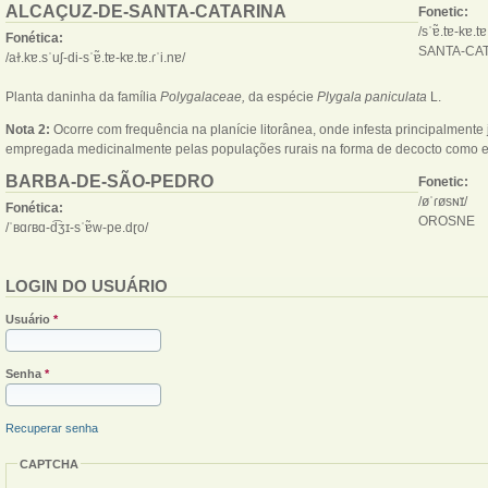
ALCAÇUZ-DE-SANTA-CATARINA
Fonetic:
/sˈɐ̃.tɐ-kɐ.tɐ
Fonética:
SANTA-CAT
/aɫ.kɐ.sˈuʃ-di-sˈɐ̃.tɐ-kɐ.tɐ.ɾˈi.nɐ/
Planta daninha da família
Polygalaceae,
da espécie
Plygala paniculata
L.
Nota 2:
Ocorre com frequência na planície litorânea, onde infesta principalmente
empregada medicinalmente pelas populações rurais na forma de decocto como expe
BARBA-DE-SÃO-PEDRO
Fonetic:
/øˈɾøsɴɪ̈/
Fonética:
OROSNE
/ˈʙɑɾʙɑ-d͡ʒɪ-sˈɐ̃w-pe.dɽo/
LOGIN DO USUÁRIO
Usuário
*
Senha
*
Recuperar senha
CAPTCHA