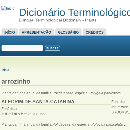
Dicionário Terminológico
Bilingual Terminological Dictionary - Plants
MENU PRINCIPAL
INÍCIO
APRESENTAÇÃO
GLOSSÁRIO
CRÉDITOS
FORMULÁRIO DE BUSCA
Buscar
VOCÊ ESTÁ AQUI
Início
arrozinho
Planta daninha anual da família
Poligalaceae,
espécie
Polygala paniculata
L.
ALECRIM-DE-SANTA-CATARINA
Fonetic:
/brum wid/
Fonética:
BROOMWE
/ɐ.lɨ.kɾˈĩ-di-sˈɐ̃.tɐ-ka.ta.ɾˈi.nə/
Planta daninha anual da família
Poligaceae,
da espécie
Polygala paniculata
L.