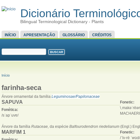
Dicionário Terminológico
Bilingual Terminological Dictionary - Plants
MENU PRINCIPAL
INÍCIO
APRESENTAÇÃO
GLOSSÁRIO
CRÉDITOS
FORMULÁRIO DE BUSCA
Buscar
VOCÊ ESTÁ AQUI
Início
farinha-seca
Árvore ornamental da família
Leguminosae/Papilonaceae
SAPUVA
Fonetic:
\ˌmakəˈrēəm
Fonética:
MACHAERI
/sˈapˈuvɐ/
Árvore da família
Rutaceae,
da espécie
Balfourodendron riedelianum
(Engl.) Engl
MARFIM 1
Fonetic:
/ˈīv-rē ˈwu̇d/
Fonética: