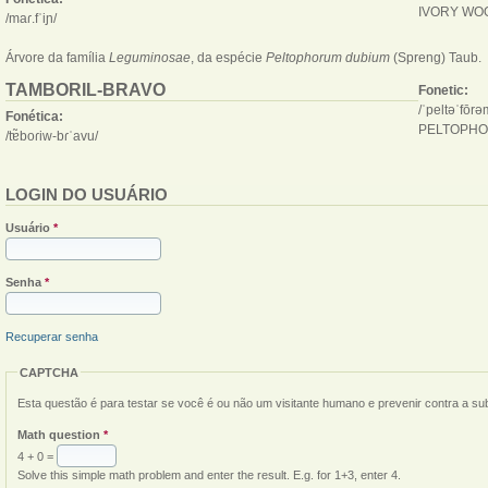
IVORY WO
/maɾ.fˈiɲ/
Árvore da família
Leguminosae
, da espécie
Peltophorum dubium
(Spreng) Taub.
TAMBORIL-BRAVO
Fonetic:
/ˈpeltəˈfōr
Fonética:
PELTOPHO
/tɐ̃boɾiw-bɾˈavu/
LOGIN DO USUÁRIO
Usuário
*
Senha
*
Recuperar senha
CAPTCHA
Esta questão é para testar se você é ou não um visitante humano e prevenir contra a s
Math question
*
4 + 0 =
Solve this simple math problem and enter the result. E.g. for 1+3, enter 4.