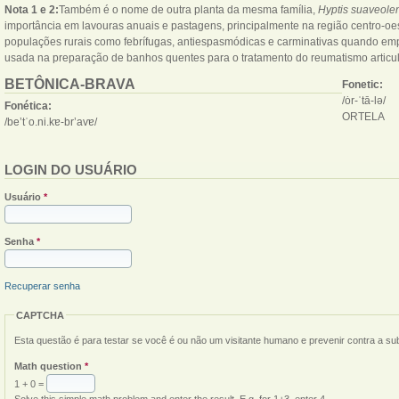
Nota 1 e 2:
Também é o nome de outra planta da mesma família,
Hyptis suaveole
importância em lavouras anuais e pastagens, principalmente na região centro-oe
populações rurais como febrífugas, antiespasmódicas e carminativas quando em
usada na preparação de banhos quentes para o tratamento do reumatismo articul
BETÔNICA-BRAVA
Fonetic:
/ȯr-ˈtā-lə/
Fonética:
ORTELA
/be’tˈo.ni.kɐ-br’avɐ/
LOGIN DO USUÁRIO
Usuário
*
Senha
*
Recuperar senha
CAPTCHA
Esta questão é para testar se você é ou não um visitante humano e prevenir contra a s
Math question
*
1 + 0 =