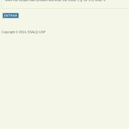
Solve this simple math problem and enter the result. E.g. for 1+3, enter 4.
Copyright © 2014, ESALQ-USP