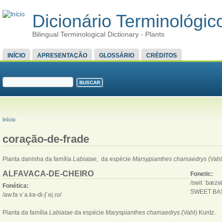
Dicionário Terminológico
Bilingual Terminological Dictionary - Plants
MENU PRINCIPAL
INÍCIO
APRESENTAÇÃO
GLOSSÁRIO
CRÉDITOS
FORMULÁRIO DE BUSCA
Buscar
VOCÊ ESTÁ AQUI
Início
coração-de-frade
Planta daninha da família
Labiatae,
da espécie
Marsypianthes chamaedrys
(Vahl
ALFAVACA-DE-CHEIRO
Fonetic:
/swit ˈbæzəl
Fonética:
SWEET BA
/aw.fa vˈa.kə-di-ʃˈej.ɾʊ/
Planta da família
Labiatae
da espécie
Maryspianthes chamaedrys.
(Vahl) Kuntz.