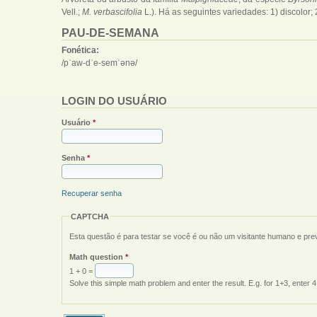
Vell.;
M. verbascifolia
L.). Há as seguintes variedades: 1) discolor; 
PAU-DE-SEMANA
Fonética:
/pˈaw-dˈe-semˈənə/
LOGIN DO USUÁRIO
Usuário
*
Senha
*
Recuperar senha
CAPTCHA
Esta questão é para testar se você é ou não um visitante humano e pr
Math question
*
1 + 0 =
Solve this simple math problem and enter the result. E.g. for 1+3, enter 4