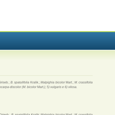
riseb.;
B. spatulifolia
Kralik.;
Malpighia bicolor
Mart.;
M. crassifolia
eiocarpa-discolor (M. bicolor
Mart.
); 5) vulgaris e 6) vilosa.
Griesb.;
B. spatalifolia
Kralik;
Malpighia bicolor
Mart.;
M. crassifolia