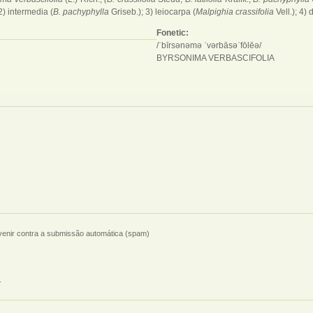
2) intermedia (
B. pachyphylla
Griseb.); 3) leiocarpa (
Malpighia crassifolia
Vell.); 4)
Fonetic:
/ˈbīrsənəmə ˈvərbāsəˈfōlēə/
BYRSONIMA VERBASCIFOLIA
evenir contra a submissão automática (spam)
.