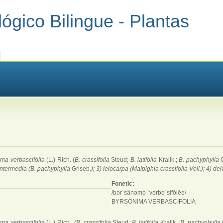
ógico Bilingue - Plantas
ma verbascifolia
(L.) Rich. (
B. crassifolia
Steud;
B. latifolia
Kralik.;
B. pachyphylla
G
 intermedia (B. pachyphylla
Griseb.
); 3) leiocarpa (Malpighia crassifolia Vell.); 4) d
Fonetic:
/bərˈsänəmə ˈvərbəˈsīfōlēə/
BYRSONIMA VERBASCIFOLIA
ma verbascifolia
(L.) Rich.,
(B. crassifolia
Steud;
B. latifolia
Kralik.;
B. pachyphylla