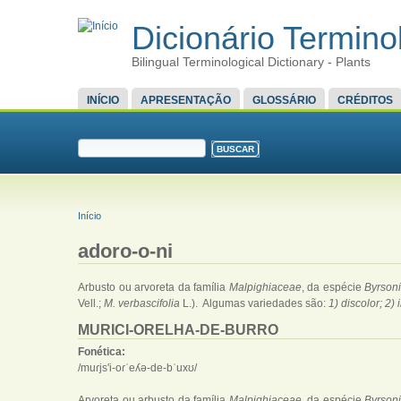
Dicionário Terminol
Bilingual Terminological Dictionary - Plants
MENU PRINCIPAL
INÍCIO
APRESENTAÇÃO
GLOSSÁRIO
CRÉDITOS
FORMULÁRIO DE BUSCA
Buscar
VOCÊ ESTÁ AQUI
Início
adoro-o-ni
Arbusto ou arvoreta da família
Malpighiaceae
, da espécie
Byrsoni
Vell.;
M. verbascifolia
L.). Algumas variedades são:
1) discolor; 2)
MURICI-ORELHA-DE-BURRO
Fonética:
/muɾjs'i-oɾˈeʎə-de-bˈuxʊ/
Arvoreta ou arbusto da família
Malpighiaceae
, da espécie
Byrsoni