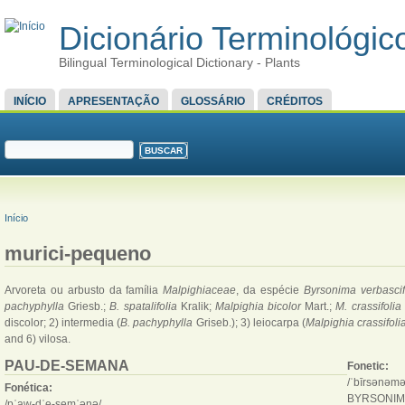
Dicionário Terminológico
Bilingual Terminological Dictionary - Plants
MENU PRINCIPAL
INÍCIO
APRESENTAÇÃO
GLOSSÁRIO
CRÉDITOS
FORMULÁRIO DE BUSCA
Buscar
VOCÊ ESTÁ AQUI
Início
murici-pequeno
Arvoreta ou arbusto da família
Malpighiaceae
, da espécie
Byrsonima verbasci
pachyphylla
Griesb.;
B. spatalifolia
Kralik;
Malpighia bicolor
Mart.;
M. crassifolia
discolor; 2) intermedia (
B. pachyphylla
Griseb.); 3) leiocarpa (
Malpighia crassifoli
and 6) vilosa.
PAU-DE-SEMANA
Fonetic:
/ˈbīrsənəmə
Fonética:
BYRSONIM
/pˈaw-dˈe-semˈənə/