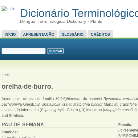
Dicionário Terminológico
Bilingual Terminological Dictionary - Plants
MENU PRINCIPAL
INÍCIO
APRESENTAÇÃO
GLOSSÁRIO
CRÉDITOS
FORMULÁRIO DE BUSCA
Buscar
VOCÊ ESTÁ AQUI
Início
orelha-de-burro.
Arvoreta ou arbusto da família
Malpighiaceae
, da espécie
Byrsonima verbasci
pachyphylla
Griesb.;
B. spatalifolia
Kralik;
Malpighia bicolor
Mart.;
M. crassifolia
discolor; 2) intermedia (
B. pachyphylla
Griseb.); 3) leiocarpa (
Malpighia crassifoli
and 6) vilosa.
PAU-DE-SEMANA
Fonetic:
/ˈbīrsənəmə
Fonética:
BYRSONIM
/pˈaw-dˈe-semˈənə/