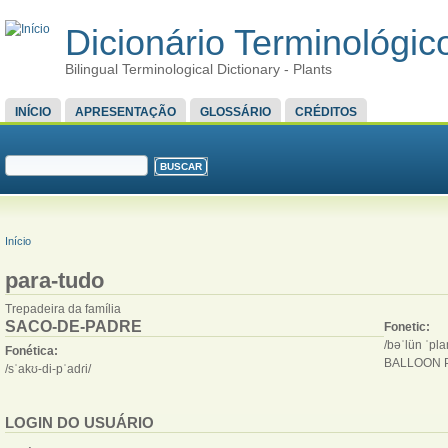
Dicionário Terminológico
Bilingual Terminological Dictionary - Plants
MENU PRINCIPAL
INÍCIO
APRESENTAÇÃO
GLOSSÁRIO
CRÉDITOS
FORMULÁRIO DE BUSCA
Buscar
VOCÊ ESTÁ AQUI
Início
para-tudo
Trepadeira da família
SACO-DE-PADRE
Fonetic:
/bəˈlün ˈpla
Fonética:
BALLOON 
/sˈakʊ-di-pˈadɾi/
LOGIN DO USUÁRIO