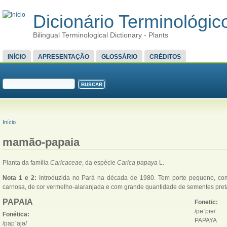
Dicionário Terminológico
Bilingual Terminological Dictionary - Plants
MENU PRINCIPAL
INÍCIO
APRESENTAÇÃO
GLOSSÁRIO
CRÉDITOS
FORMULÁRIO DE BUSCA
Buscar
VOCÊ ESTÁ AQUI
Início
mamão-papaia
Planta da família
Caricaceae
, da espécie
Carica papaya
L.
Nota 1 e 2:
Introduzida no Pará na década de 1980. Tem porte pequeno, comf
carnosa, de cor vermelho-alaranjada e com grande quantidade de sementes pret
PAPAIA
Fonetic:
/pəˈpīə/
Fonética:
PAPAYA
/papˈajə/