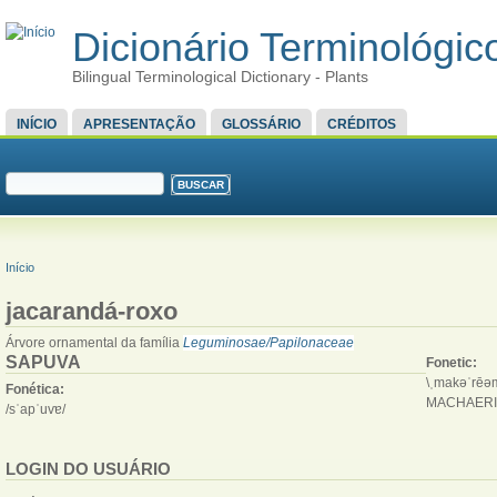
Dicionário Terminológico
Bilingual Terminological Dictionary - Plants
MENU PRINCIPAL
INÍCIO
APRESENTAÇÃO
GLOSSÁRIO
CRÉDITOS
FORMULÁRIO DE BUSCA
Buscar
VOCÊ ESTÁ AQUI
Início
jacarandá-roxo
Árvore ornamental da família
Leguminosae/Papilonaceae
SAPUVA
Fonetic:
\ˌmakəˈrēəm
Fonética:
MACHAERI
/sˈapˈuvɐ/
LOGIN DO USUÁRIO