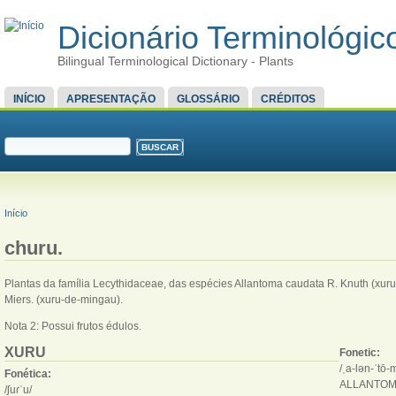
Dicionário Terminológico
Bilingual Terminological Dictionary - Plants
MENU PRINCIPAL
INÍCIO
APRESENTAÇÃO
GLOSSÁRIO
CRÉDITOS
FORMULÁRIO DE BUSCA
Buscar
VOCÊ ESTÁ AQUI
Início
churu.
Plantas da família Lecythidaceae, das espécies Allantoma caudata R. Knuth (xuru
Miers. (xuru-de-mingau).
Nota 2: Possui frutos édulos.
XURU
Fonetic:
/ˌa-​lən-​ˈtō
Fonética:
ALLANTOM
/ʃuɾˈu/