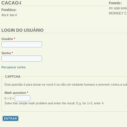
CACAO-I
Fonetic:
/mˈʌŋki kok
Fonética:
MONKEY 
/ka.kˈaw-i/
LOGIN DO USUÁRIO
Usuário
*
Senha
*
Recuperar senha
CAPTCHA
Esta questão é para testar se você é ou não um visitante humano e prevenir contra a s
Math question
*
5 + 5 =
Solve this simple math problem and enter the result. E.g. for 1+3, enter 4.