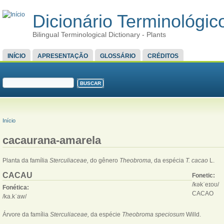
Dicionário Terminológico
Bilingual Terminological Dictionary - Plants
MENU PRINCIPAL
INÍCIO
APRESENTAÇÃO
GLOSSÁRIO
CRÉDITOS
FORMULÁRIO DE BUSCA
Buscar
VOCÊ ESTÁ AQUI
Início
cacaurana-amarela
Planta da família
Sterculiaceae,
do gênero
Theobroma,
da espécia
T. cacao
L.
CACAU
Fonetic:
/kəkˈeɪoʊ/
Fonética:
CACAO
/ka.kˈaw/
Árvore da família
Sterculiaceae,
da espécie
Theobroma speciosum
Willd.