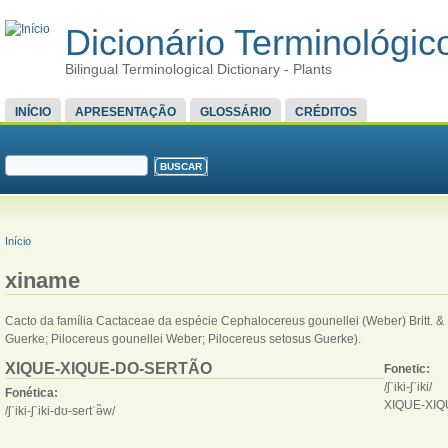
Dicionário Terminológico
Bilingual Terminological Dictionary - Plants
MENU PRINCIPAL
INÍCIO
APRESENTAÇÃO
GLOSSÁRIO
CRÉDITOS
FORMULÁRIO DE BUSCA
Buscar
VOCÊ ESTÁ AQUI
Início
xiname
Cacto da família Cactaceae da espécie Cephalocereus gounellei (Weber) Britt. &
Guerke; Pilocereus gounellei Weber; Pilocereus setosus Guerke).
XIQUE-XIQUE-DO-SERTÃO
Fonetic:
/ʃˈiki-ʃˈiki/
Fonética:
XIQUE-XIQ
/ʃˈiki-ʃˈiki-dʊ-seɾtˈə̃w/